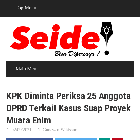
Skip
Top Menu
to
content
Main Menu
KPK Diminta Periksa 25 Anggota
DPRD Terkait Kasus Suap Proyek
Muara Enim
02/09/2021
Gunawan Wibisono