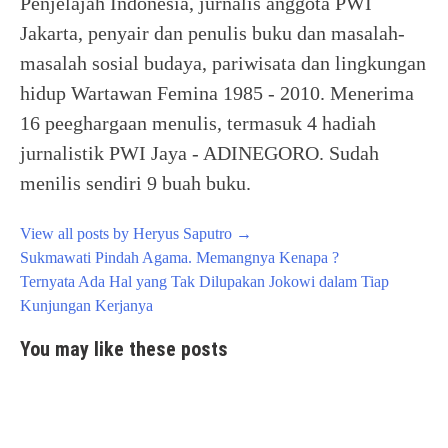
Penjelajah Indonesia, jurnalis anggota PWI
Jakarta, penyair dan penulis buku dan masalah-
masalah sosial budaya, pariwisata dan lingkungan
hidup Wartawan Femina 1985 - 2010. Menerima
16 peeghargaan menulis, termasuk 4 hadiah
jurnalistik PWI Jaya - ADINEGORO. Sudah
menilis sendiri 9 buah buku.
View all posts by Heryus Saputro
→
Post
Sukmawati Pindah Agama. Memangnya Kenapa ?
navigation
Ternyata Ada Hal yang Tak Dilupakan Jokowi dalam Tiap
Kunjungan Kerjanya
You may like these posts