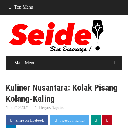
Skip
Top Menu
to
content
Main Menu
Kuliner Nusantara: Kolak Pisang
Kolang-Kaling
23/10/2021
Heryus Saputro
Share on facebook
Tweet on twitter