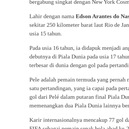
bergabung singkat dengan New York Cosmo
Lahir dengan nama
Edson Arantes do Na
sekitar 250 kilometer barat laut Rio de J
usia 15 tahun.
Pada usia 16 tahun, ia didapuk menjadi a
debutnya di Piala Dunia pada usia 17 tah
terbesar di dunia dengan gol pada pertand
Pele adalah pemain termuda yang pernah m
satu pertandingan, yang ia capai pada per
gol dari Pelé dalam putaran final Piala 
memenangkan dua Piala Dunia lainnya ber
Karir internasionalnya mencakup 77 gol da
FIFA sebagai pemain sepak bola abad ke-