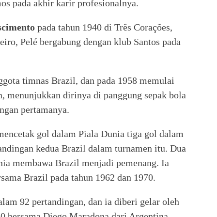
s pada akhir karir profesionalnya.
scimento
pada tahun 1940 di Três Corações,
aneiro, Pelé bergabung dengan klub Santos pada
nggota timnas Brazil, dan pada 1958 memulai
un, menunjukkan dirinya di panggung sepak bola
ingan pertamanya.
encetak gol dalam Piala Dunia tiga gol dalam
tandingan kedua Brazil dalam turnamen itu. Dua
Dunia membawa Brazil menjadi pemenang. Ia
sama Brazil pada tahun 1962 dan 1970.
lam 92 pertandingan, dan ia diberi gelar oleh
20 bersama Diego Maradona dari Argentina.