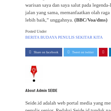
warisan saya dan saya salut pada legenda-
jalan yang sama, memanfaatkan olah raga
lebih baik,” unggahnya.
(BBC/Voa/dms)
Posted Under
BERITA
BUDAYA
PENULIS
SEKITAR KITA
Share on facebook
Tweet on twitter
About Admin SEIDE
Seide.id adalah web portal media yang me
penulis senior. Redaksi Seide.id tunduk p