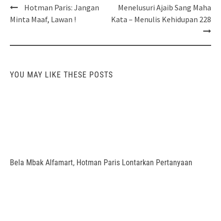
Post
Hotman Paris: Jangan
Menelusuri Ajaib Sang Maha
navigation
Minta Maaf, Lawan !
Kata – Menulis Kehidupan 228
YOU MAY LIKE THESE POSTS
Bela Mbak Alfamart, Hotman Paris Lontarkan Pertanyaan