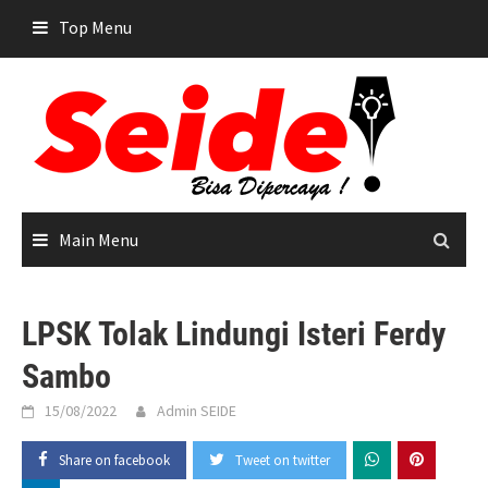
Skip
Top Menu
to
content
Main Menu
LPSK Tolak Lindungi Isteri Ferdy
Sambo
15/08/2022
Admin SEIDE
Share on facebook
Tweet on twitter