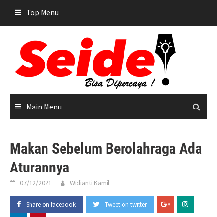
Skip
Top Menu
to
content
Main Menu
Makan Sebelum Berolahraga Ada
Aturannya
07/12/2021
Widianti Kamil
Share on facebook
Tweet on twitter