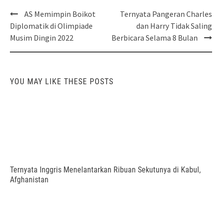
Post
AS Memimpin Boikot
Ternyata Pangeran Charles
navigation
Diplomatik di Olimpiade
dan Harry Tidak Saling
Musim Dingin 2022
Berbicara Selama 8 Bulan
YOU MAY LIKE THESE POSTS
Ternyata Inggris Menelantarkan Ribuan Sekutunya di Kabul,
Afghanistan