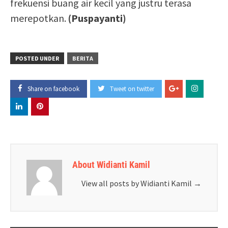
frekuensi buang air kecil yang justru terasa
merepotkan.
(Puspayanti)
POSTED UNDER
BERITA
Share on facebook
Tweet on twitter
About Widianti Kamil
View all posts by Widianti Kamil
→