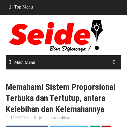
Skip
Top Menu
to
content
Main Menu
Memahami Sistem Proporsional
Terbuka dan Tertutup, antara
Kelebihan dan Kelemahannya
12/06/2023
jeannie latumahina