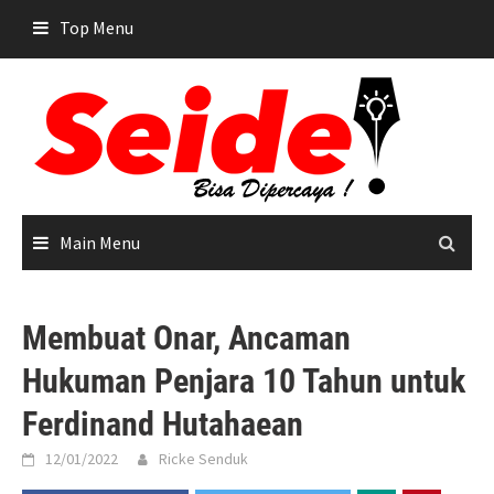
Skip
Top Menu
to
content
Main Menu
Membuat Onar, Ancaman
Hukuman Penjara 10 Tahun untuk
Ferdinand Hutahaean
12/01/2022
Ricke Senduk