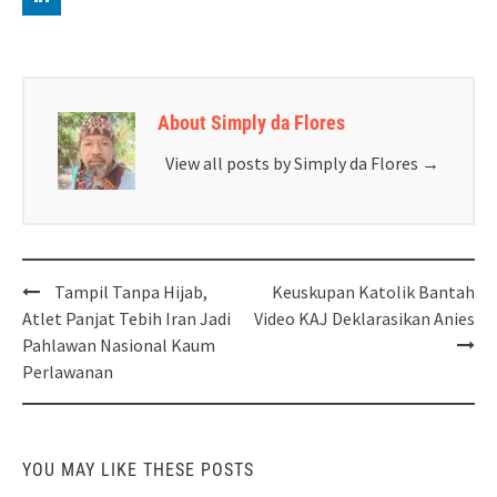
About Simply da Flores
View all posts by Simply da Flores
→
Post
Tampil Tanpa Hijab,
Keuskupan Katolik Bantah
navigation
Atlet Panjat Tebih Iran Jadi
Video KAJ Deklarasikan Anies
Pahlawan Nasional Kaum
Perlawanan
YOU MAY LIKE THESE POSTS