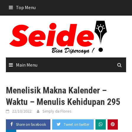
Skip
Top Menu
to
content
Main Menu
Menelisik Makna Kalender –
Waktu – Menulis Kehidupan 295
22/10/2022
Simply da Flores
Share on facebook
Tweet on twitter