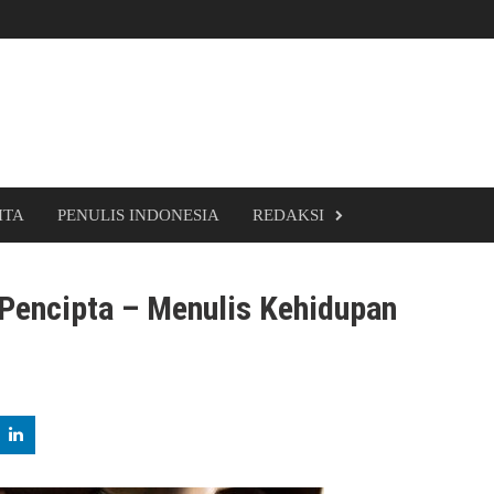
ITA
PENULIS INDONESIA
REDAKSI
encipta – Menulis Kehidupan