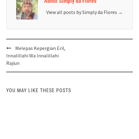
About Simply da Flores
View all posts by Simply da Flores
→
Post
Melepas Kepergian Eril,
navigation
Innalillahi Wa Innalillahi
Rajiun
YOU MAY LIKE THESE POSTS