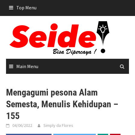
Skip
Top Menu
to
content
Main Menu
Mengagumi pesona Alam
Semesta, Menulis Kehidupan –
155
04/06/2022
Simply da Flores