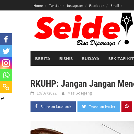
Skip
Home
Twitter
Instagram
Facebook
Email
to
content
BERITA
BISNIS
BUDAYA
SEKITAR KI
RKUHP: Jangan Jangan Meng
19/07/2022
Mas Soegeng
Share on facebook
Tweet on twitter