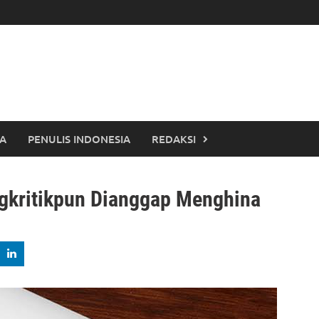
TA
PENULIS INDONESIA
REDAKSI
kritikpun Dianggap Menghina