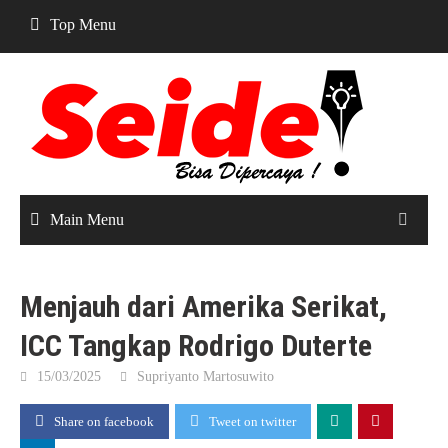
Skip
Top Menu
to
content
Main Menu
Menjauh dari Amerika Serikat,
ICC Tangkap Rodrigo Duterte
15/03/2025
Supriyanto Martosuwito
Share on facebook
Tweet on twitter