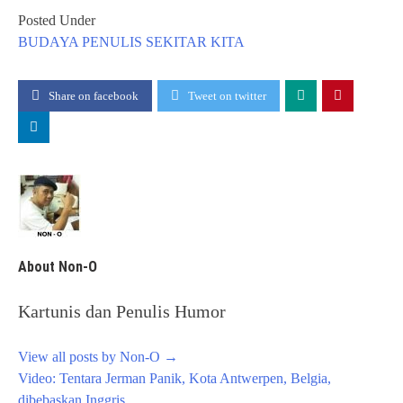
Posted Under
BUDAYA
PENULIS
SEKITAR KITA
Share on facebook
Tweet on twitter
About Non-O
Kartunis dan Penulis Humor
View all posts by Non-O
→
Post
Video: Tentara Jerman Panik, Kota Antwerpen, Belgia,
navigation
dibebaskan Inggris