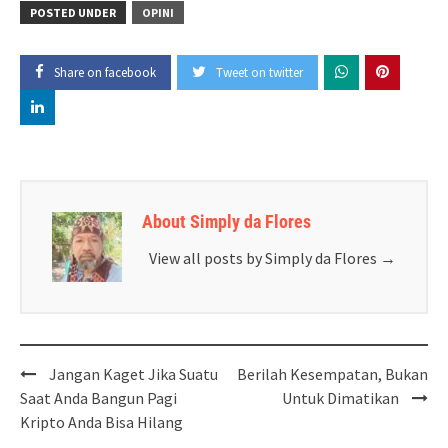
POSTED UNDER
OPINI
Share on facebook
Tweet on twitter
About Simply da Flores
View all posts by Simply da Flores
→
Post
Jangan Kaget Jika Suatu
Berilah Kesempatan, Bukan
navigation
Saat Anda Bangun Pagi
Untuk Dimatikan
Kripto Anda Bisa Hilang