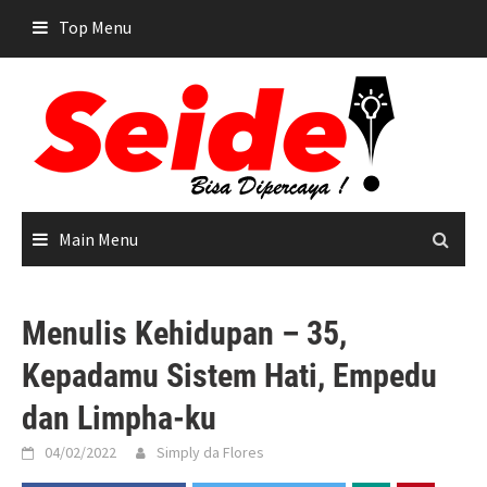
Skip
Top Menu
to
content
Main Menu
Menulis Kehidupan – 35,
Kepadamu Sistem Hati, Empedu
dan Limpha-ku
04/02/2022
Simply da Flores