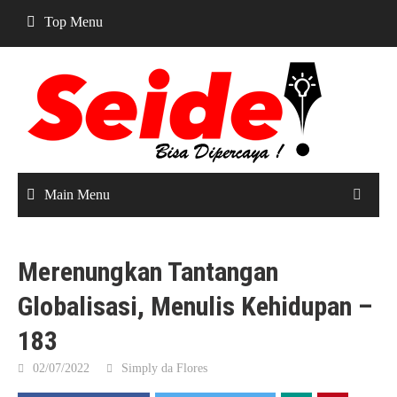
Skip
Top Menu
to
content
Main Menu
Merenungkan Tantangan
Globalisasi, Menulis Kehidupan –
183
02/07/2022
Simply da Flores