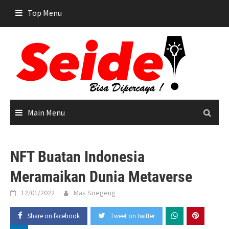
Skip
Top Menu
to
content
Main Menu
NFT Buatan Indonesia
Meramaikan Dunia Metaverse
12/01/2022
Mas Soegeng
Share on facebook
Tweet on twitter