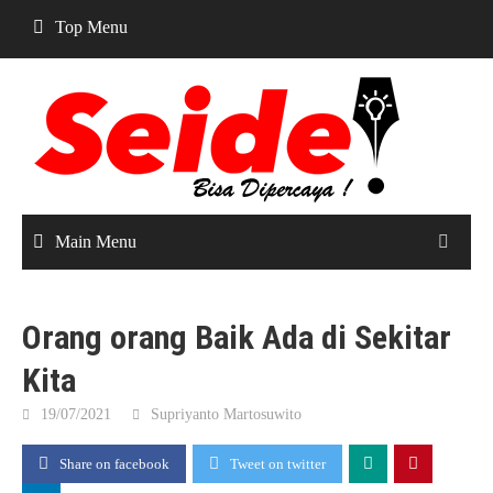
Skip
Top Menu
to
content
Main Menu
Orang orang Baik Ada di Sekitar
Kita
19/07/2021
Supriyanto Martosuwito
Share on facebook
Tweet on twitter