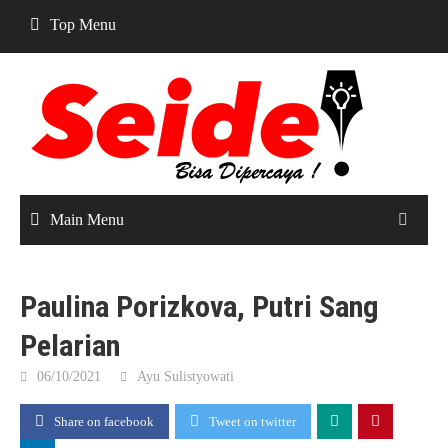
Skip
Top Menu
to
content
Main Menu
Paulina Porizkova, Putri Sang
Pelarian
06/10/2021
Ayu Sulistyowati
Share on facebook
Tweet on twitter