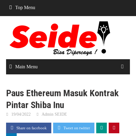
Skip
Top Menu
to
content
Main Menu
Paus Ethereum Masuk Kontrak
Pintar Shiba Inu
19/04/2022
Admin SEIDE
Share on facebook
Tweet on twitter