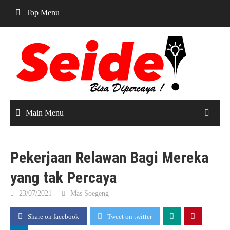
Skip
Top Menu
to
content
Main Menu
Pekerjaan Relawan Bagi Mereka
yang tak Percaya
23/07/2021
Mas Soegeng
Share on facebook
Tweet on twitter