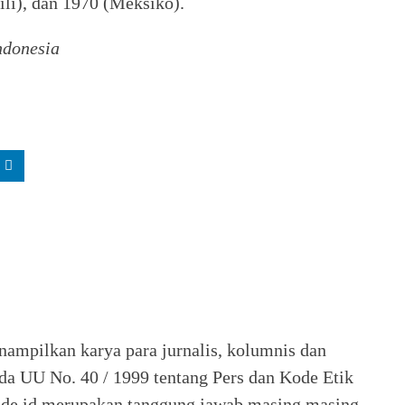
ili), dan 1970 (Meksiko).
ndonesia
nampilkan karya para jurnalis, kolumnis dan
ada UU No. 40 / 1999 tentang Pers dan Kode Etik
 Seide.id merupakan tanggung jawab masing masing