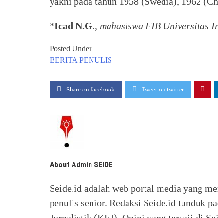
yakni pada tahun 1958 (Swedia), 1962 (Ch
*
Icad N.G
.,
mahasiswa FIB Universitas I
Posted Under
BERITA
PENULIS
Share on facebook
Tweet on twitter
About Admin SEIDE
Seide.id adalah web portal media yang me
penulis senior. Redaksi Seide.id tunduk p
Jurnalistik (KEJ). Opini yang tersaji di