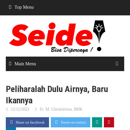
Skip
Top Menu
to
content
Main Menu
Peliharalah Dulu Airnya, Baru
Ikannya
12/12/2022
Fr. M. Christoforus, BHK
Share on facebook
Tweet on twitter