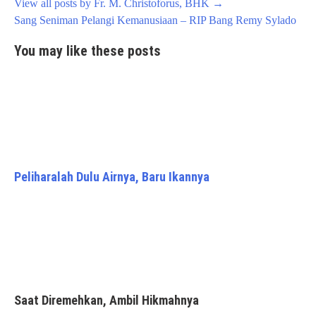
View all posts by Fr. M. Christoforus, BHK
→
Post
Sang Seniman Pelangi Kemanusiaan – RIP Bang Remy Sylado
navigation
You may like these posts
Peliharalah Dulu Airnya, Baru Ikannya
Saat Diremehkan, Ambil Hikmahnya