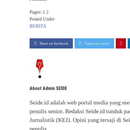
Pages:
1
2
Posted Under
BERITA
Share on facebook
Tweet on twitter
About Admin SEIDE
Seide.id adalah web portal media yang me
penulis senior. Redaksi Seide.id tunduk p
Jurnalistik (KEJ). Opini yang tersaji di
penulis.