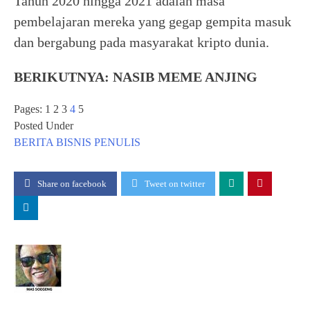
Tahun 2020 hingga 2021 adalah masa
pembelajaran mereka yang gegap gempita masuk
dan bergabung pada masyarakat kripto dunia.
BERIKUTNYA: NASIB MEME ANJING
Pages:
1
2 3
4
5
Posted Under
BERITA
BISNIS
PENULIS
Share on facebook
Tweet on twitter