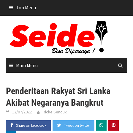
Skip
Top Menu
to
content
Main Menu
Penderitaan Rakyat Sri Lanka
Akibat Negaranya Bangkrut
12/07/2022
Ricke Senduk
Share on facebook
Tweet on twitter