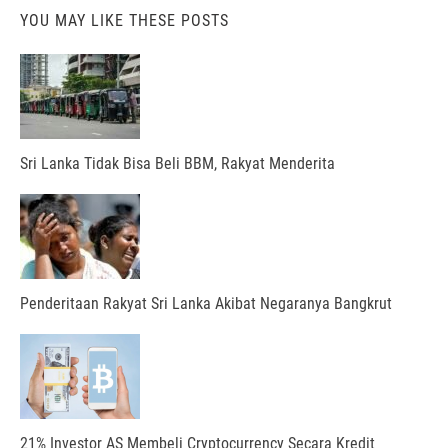
YOU MAY LIKE THESE POSTS
Sri Lanka Tidak Bisa Beli BBM, Rakyat Menderita
Penderitaan Rakyat Sri Lanka Akibat Negaranya Bangkrut
21% Investor AS Membeli Cryptocurrency Secara Kredit