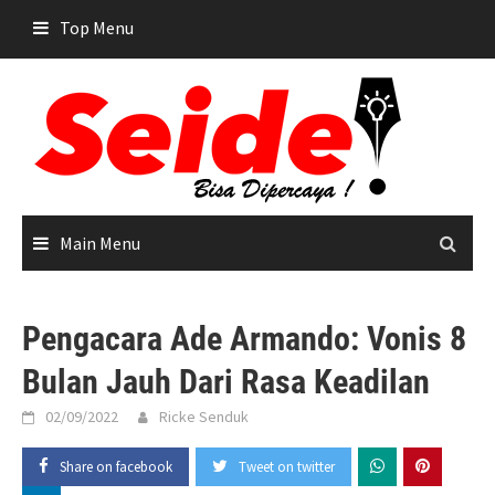
Skip
Top Menu
to
content
Main Menu
Pengacara Ade Armando: Vonis 8
Bulan Jauh Dari Rasa Keadilan
02/09/2022
Ricke Senduk
Share on facebook
Tweet on twitter