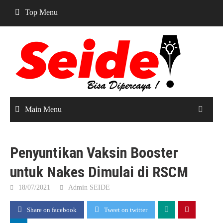
Skip
Top Menu
to
content
Main Menu
Penyuntikan Vaksin Booster
untuk Nakes Dimulai di RSCM
18/07/2021
Admin SEIDE
Share on facebook
Tweet on twitter