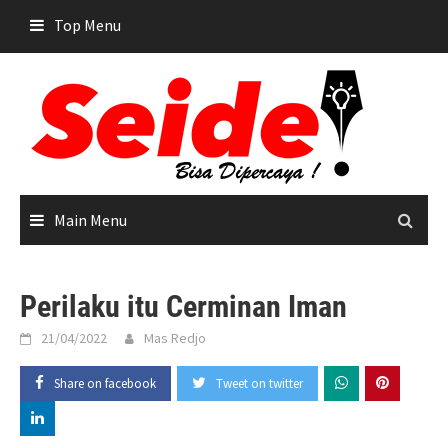
Skip
Top Menu
to
content
Main Menu
Perilaku itu Cerminan Iman
21/04/2022
Mas Redjo
Share on facebook
Tweet on twitter