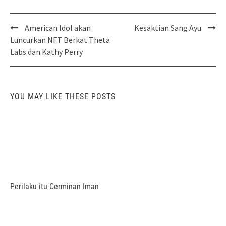
Post
American Idol akan
Kesaktian Sang Ayu
navigation
Luncurkan NFT Berkat Theta
Labs dan Kathy Perry
YOU MAY LIKE THESE POSTS
Perilaku itu Cerminan Iman