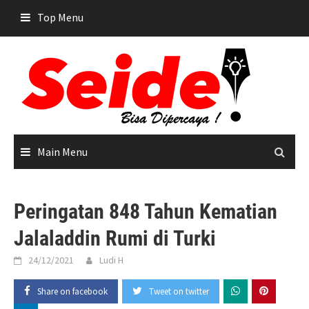
Skip
Top Menu
to
content
Main Menu
Peringatan 848 Tahun Kematian
Jalaladdin Rumi di Turki
24/12/2021
Ludi H
Share on facebook
Tweet on twitter