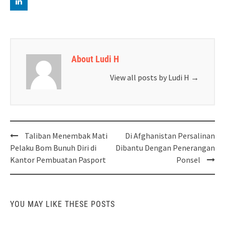
About Ludi H
View all posts by Ludi H
→
Post
Taliban Menembak Mati
Di Afghanistan Persalinan
navigation
Pelaku Bom Bunuh Diri di
Dibantu Dengan Penerangan
Kantor Pembuatan Pasport
Ponsel
YOU MAY LIKE THESE POSTS