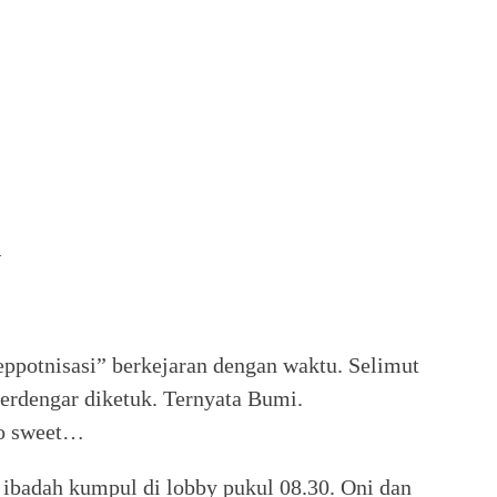
G
heppotnisasi” berkejaran dengan waktu. Selimut
terdengar diketuk. Ternyata Bumi.
So sweet…
badah kumpul di lobby pukul 08.30. Oni dan