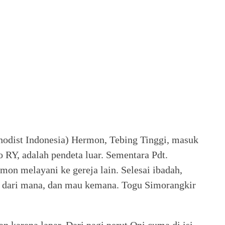
odist Indonesia) Hermon, Tebing Tinggi, masuk
 RY, adalah pendeta luar. Sementara Pdt.
n melayani ke gereja lain. Selesai ibadah,
, dari mana, dan mau kemana. Togu Simorangkir
n karena lapar. Dari pagi perut Oni cuma di isi