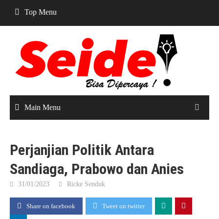
Skip
Top Menu
to
content
Main Menu
Perjanjian Politik Antara
Sandiaga, Prabowo dan Anies
31/01/2023
Ricke Senduk
Share on facebook
Tweet on twitter