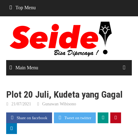
Skip
Top Menu
to
content
Main Menu
Plot 20 Juli, Kudeta yang Gagal
21/07/2021
Gunawan Wibisono
Share on facebook
Tweet on twitter