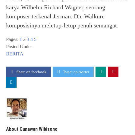
karya Wilhelm Richard Wagner, seorang
komposer terkenal Jerman. Die Walkure
komposisinya meletup-letup penuh semangat.
Pages:
1
2
3
4
5
Posted Under
BERITA
Share on facebook
Tweet on twitter
About Gunawan Wibisono