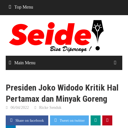
Skip
Top Menu
to
content
Main Menu
Presiden Joko Widodo Kritik Hal
Pertamax dan Minyak Goreng
06/04/2022
Ricke Senduk
Share on facebook
Tweet on twitter