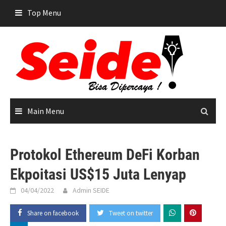
Skip
Top Menu
to
content
Main Menu
Protokol Ethereum DeFi Korban
Ekpoitasi US$15 Juta Lenyap
04/04/2022
Admin SEIDE
Share on facebook
Tweet on twitter