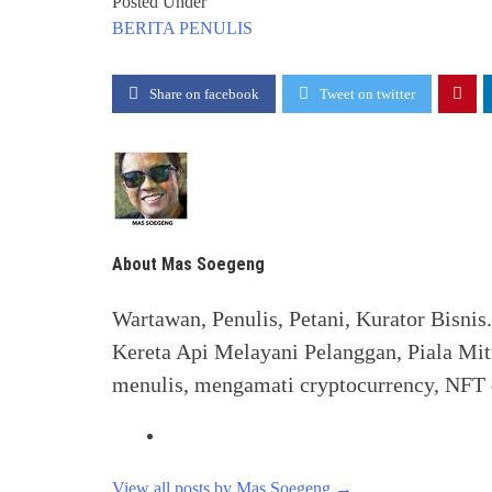
Posted Under
BERITA
PENULIS
Share on facebook
Tweet on twitter
About Mas Soegeng
Wartawan, Penulis, Petani, Kurator Bisnis
Kereta Api Melayani Pelanggan, Piala Mit
menulis, mengamati cryptocurrency, NFT d
View all posts by Mas Soegeng
→