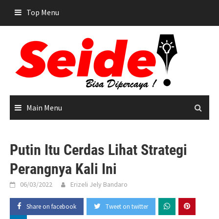
Skip
Top Menu
to
content
Main Menu
Putin Itu Cerdas Lihat Strategi
Perangnya Kali Ini
06/03/2022
Erizeli Jely Bandaro
Share on facebook
Tweet on twitter