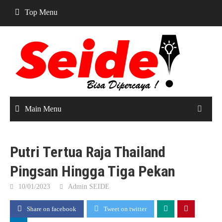
Skip
Top Menu
to
content
Main Menu
Putri Tertua Raja Thailand
Pingsan Hingga Tiga Pekan
10/01/2023
Admin SEIDE
Share on facebook
Tweet on twitter