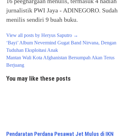
16 peeghargaan menulis, termasuk 4 hadiah
jurnalistik PWI Jaya - ADINEGORO. Sudah
menilis sendiri 9 buah buku.
View all posts by Heryus Saputro
→
Post
‘Bayi’ Album Nevermind Gugat Band Nirvana, Dengan
navigation
Tuduhan Eksploitasi Anak
Mantan Wali Kota Afghanistan Bersumpah Akan Terus
Berjuang
You may like these posts
Pendaratan Perdana Pesawat Jet Mulus di IKN