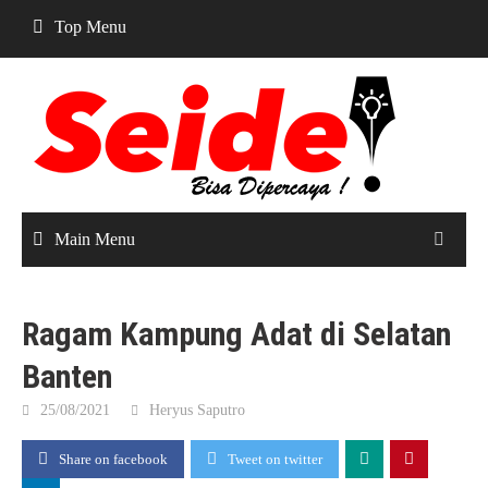
Skip
Top Menu
to
content
Main Menu
Ragam Kampung Adat di Selatan
Banten
25/08/2021
Heryus Saputro
Share on facebook
Tweet on twitter