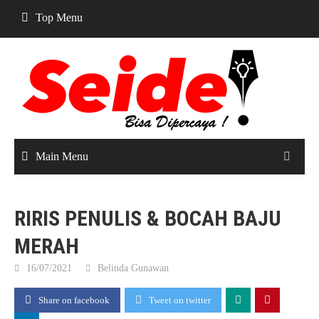
Skip
Top Menu
to
content
Main Menu
RIRIS PENULIS & BOCAH BAJU
MERAH
16/07/2021
Belinda Gunawan
Share on facebook
Tweet on twitter