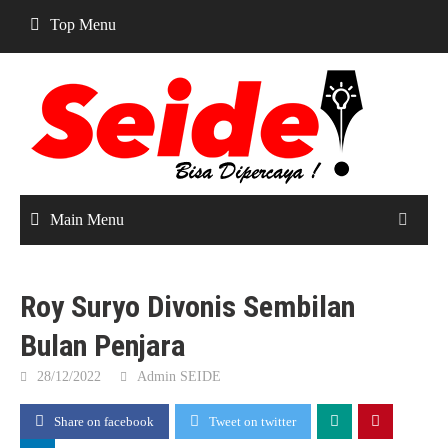
Skip
Top Menu
to
content
Main Menu
Roy Suryo Divonis Sembilan
Bulan Penjara
28/12/2022
Admin SEIDE
Share on facebook
Tweet on twitter