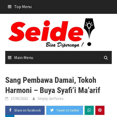
Skip
Top Menu
to
content
Main Menu
Sang Pembawa Damai, Tokoh
Harmoni – Buya Syafi’i Ma’arif
27/05/2022
Simply da Flores
Share on facebook
Tweet on twitter