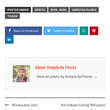
POSTED UNDER
BERITA
RUPA - RUPA
SIMPLY DA FLORES
TOKOH
Share on facebook
Tweet on twitter
About Simply da Flores
View all posts by Simply da Flores
→
Post
Wirausaha: Dari
Kerinduan Saling Melayani
navigation