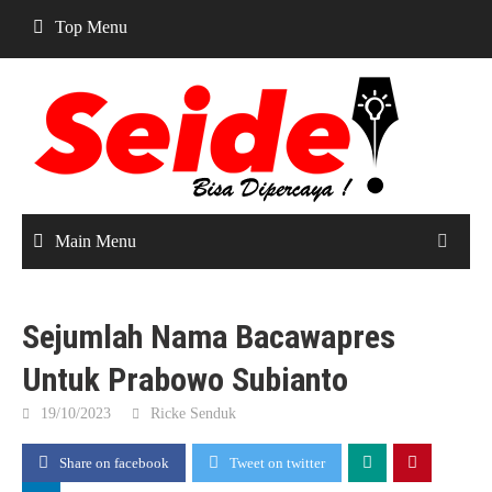
Skip
Top Menu
to
content
Main Menu
Sejumlah Nama Bacawapres
Untuk Prabowo Subianto
19/10/2023
Ricke Senduk
Share on facebook
Tweet on twitter