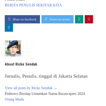
BERITA
PENULIS
SEKITAR KITA
Share on facebook
Tweet on twitter
About Ricke Senduk
Jurnalis, Penulis, tinggal di Jakarta Selatan
View all posts by Ricke Senduk
→
Post
Prabowo Bersiap Umumkan Nama Bacawapres 2024
navigation
Orang Muda