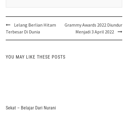
Post
Lelang Berlian Hitam
Grammy Awards 2022 Diundur
navigation
Terbesar Di Dunia
Menjadi 3 April 2022
YOU MAY LIKE THESE POSTS
Sekat – Belajar Dari Nurani