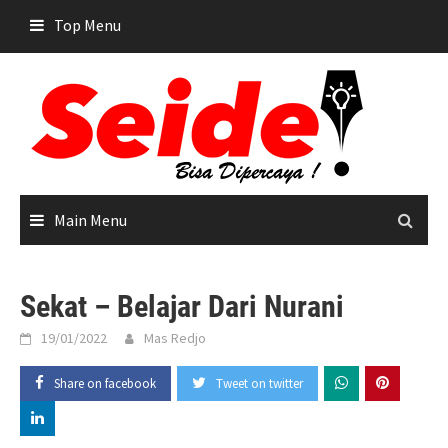
Skip
Top Menu
to
content
Main Menu
Sekat – Belajar Dari Nurani
19/01/2022
Mas Redjo
Share on facebook
Tweet on twitter