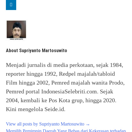
About Supriyanto Martosuwito
Menjadi jurnalis di media perkotaan, sejak 1984,
reporter hingga 1992, Redpel majalah/tabloid
Film hingga 2002, Pemred majalah wanita Prodo,
Pemred portal IndonesiaSelebriti.com. Sejak
2004, kembali ke Pos Kota grup, hingga 2020.
Kini mengelola Seide.id.
View all posts by Supriyanto Martosuwito
→
Post
Memilih Pemimpin Daerah Yang Bebas dari Kekerasan terhadap