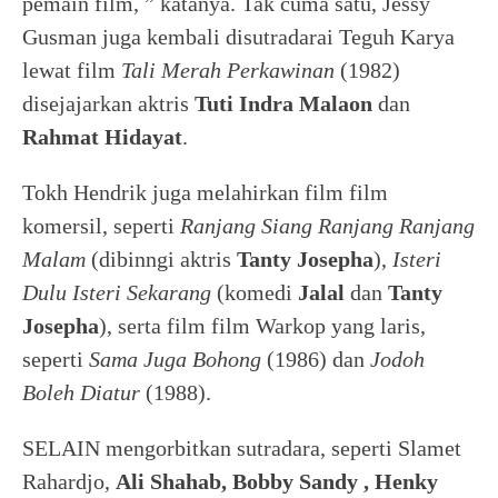
pemain film, ” katanya. Tak cuma satu, Jessy
Gusman juga kembali disutradarai Teguh Karya
lewat film
Tali Merah Perkawinan
(1982)
disejajarkan aktris
Tuti Indra Malaon
dan
Rahmat Hidayat
.
Tokh Hendrik juga melahirkan film film
komersil, seperti
Ranjang Siang Ranjang Ranjang
Malam
(dibinngi aktris
Tanty Josepha
),
Isteri
Dulu Isteri Sekarang
(komedi
Jalal
dan
Tanty
Josepha
), serta film film Warkop yang laris,
seperti
Sama Juga Bohong
(1986) dan
Jodoh
Boleh Diatur
(1988).
SELAIN mengorbitkan sutradara, seperti Slamet
Rahardjo,
Ali Shahab, Bobby Sandy , Henky