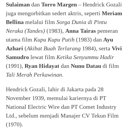
Sulaiman
dan
Torro Margen
– Hendrick Gozali
juga mengorbitkan sedert aktris, seperti
Meriam
Bellina
melalui film
Sorga Dunia di Pintu
Neraka
(Tandes)
(1983),
Anna Tairas
pemeran
utama film
Kupu Kupu Putih
(1983) dan
Ayu
Azhari
(
Akibat Buah Terlarang
1984), serta
Vivi
Samudro
lewat film
Ketika Senyummu Hadir
(1991),
Ryan Hidayat
dan
Nunu Datau
di film
Tali Merah Perkawinan
.
Hendrick Gozali, lahir di Jakarta pada 28
November 1939, memulai kariernya di PT
National Electric Wire dan PT Comet Industry
Ltd., sebelum menjadi Manajer CV Tekun Film
(1970).