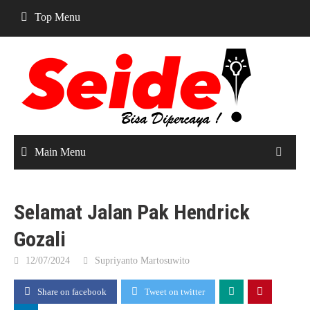
Skip
Top Menu
to
content
Main Menu
Selamat Jalan Pak Hendrick
Gozali
12/07/2024
Supriyanto Martosuwito
Share on facebook
Tweet on twitter