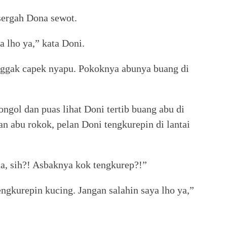
ergah Dona sewot.
 lho ya,” kata Doni.
nggak capek nyapu. Pokoknya abunya buang di
ngol dan puas lihat Doni tertib buang abu di
dan abu rokok, pelan Doni tengkurepin di lantai
na, sih?! Asbaknya kok tengkurep?!”
engkurepin kucing. Jangan salahin saya lho ya,”