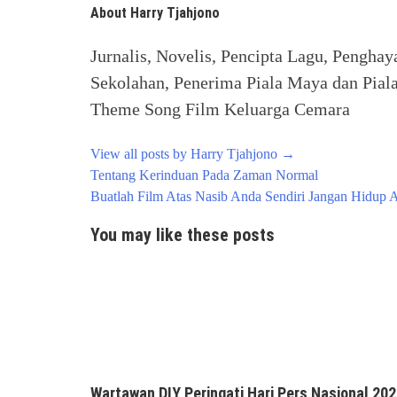
About Harry Tjahjono
Jurnalis, Novelis, Pencipta Lagu, Penghay
Sekolahan, Penerima Piala Maya dan Piala
Theme Song Film Keluarga Cemara
View all posts by Harry Tjahjono
→
Post
Tentang Kerinduan Pada Zaman Normal
navigation
Buatlah Film Atas Nasib Anda Sendiri Jangan Hidup A
You may like these posts
Wartawan DIY Peringati Hari Pers Nasional 20