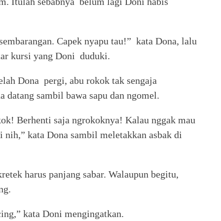
am. Itulah sebabnya belum lagi Doni habis
 sembarangan. Capek nyapu tau!” kata Dona, lalu
tar kursi yang Doni duduki.
telah Dona pergi, abu rokok tak sengaja
na datang sambil bawa sapu dan ngomel.
kok! Berhenti saja ngrokoknya! Kalau nggak mau
i nih,” kata Dona sambil meletakkan asbak di
retek harus panjang sabar. Walaupun begitu,
ng.
cing,” kata Doni mengingatkan.