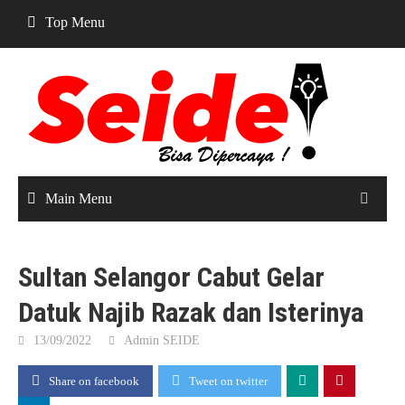
Skip
Top Menu
to
content
Main Menu
Sultan Selangor Cabut Gelar
Datuk Najib Razak dan Isterinya
13/09/2022
Admin SEIDE
Share on facebook
Tweet on twitter