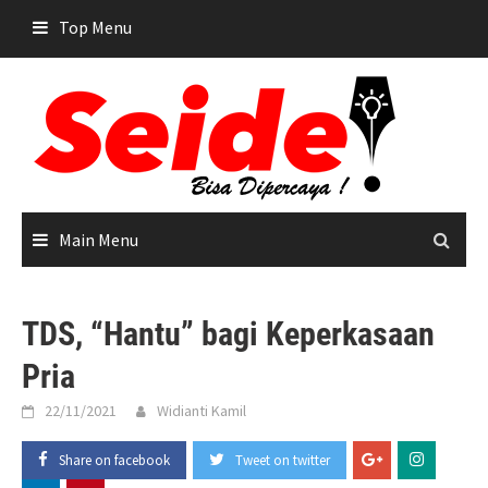
Skip
Top Menu
to
content
Main Menu
TDS, “Hantu” bagi Keperkasaan
Pria
22/11/2021
Widianti Kamil
Share on facebook
Tweet on twitter