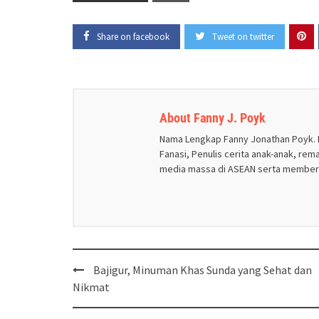
Share on facebook
Tweet on twitter
About Fanny J. Poyk
Nama Lengkap Fanny Jonathan Poyk. Lahi
Fanasi, Penulis cerita anak-anak, re
media massa di ASEAN serta memberi
Post
Bajigur, Minuman Khas Sunda yang Sehat dan
navigation
Nikmat