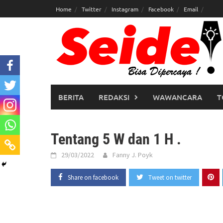
Skip
Home
Twitter
Instagram
Facebook
Email
to
content
BERITA
REDAKSI
WAWANCARA
T
Tentang 5 W dan 1 H .
29/03/2022
Fanny J. Poyk
Share on facebook
Tweet on twitter