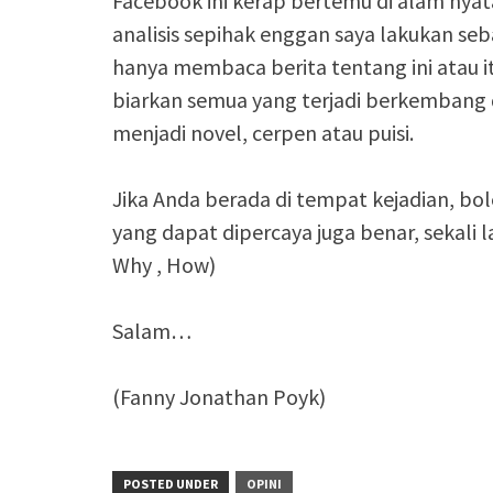
Facebook ini kerap bertemu di alam nya
analisis sepihak enggan saya lakukan seb
hanya membaca berita tentang ini atau i
biarkan semua yang terjadi berkembang d
menjadi novel, cerpen atau puisi.
Jika Anda berada di tempat kejadian, bo
yang dapat dipercaya juga benar, sekali 
Why , How)
Salam…
(Fanny Jonathan Poyk)
POSTED UNDER
OPINI