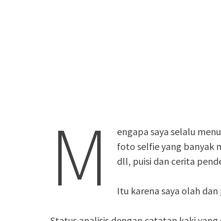
M
engapa saya selalu menu
foto selfie yang banya
dll, puisi dan cerita pen
Itu karena saya olah dan 
Status analisis dengan catatan kaki yang