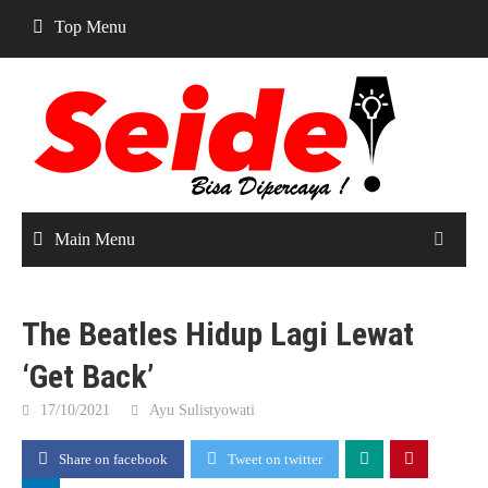
Skip
Top Menu
to
content
Main Menu
The Beatles Hidup Lagi Lewat
‘Get Back’
17/10/2021
Ayu Sulistyowati
Share on facebook
Tweet on twitter