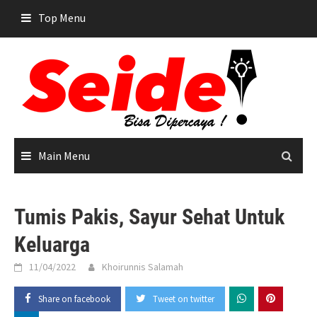
Skip
Top Menu
to
content
Main Menu
Tumis Pakis, Sayur Sehat Untuk
Keluarga
11/04/2022
Khoirunnis Salamah
Share on facebook
Tweet on twitter